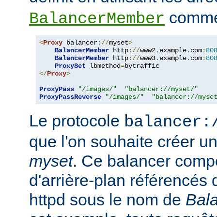
comme 
BalancerMember
<
Proxy
 balancer
://
myset
>
BalancerMember
 http
://
www2
.
example
.
com
:
80
BalancerMember
 http
://
www3
.
example
.
com
:
80
ProxySet
 lbmethod
=
</
Proxy
>
ProxyPass
"/images/"
"balancer://myset/"
ProxyPassReverse
"/images/"
"balancer://myse
Le protocole
balancer:
que l'on souhaite créer 
myset
. Ce balancer comp
d'arrière-plan référencés 
httpd sous le nom de
Bal