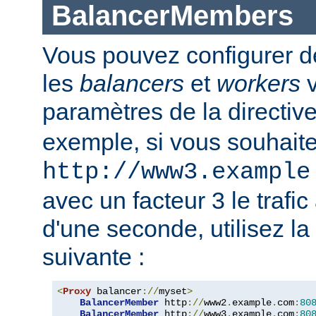
BalancerMembers
Vous pouvez configurer d
les
balancers
et
workers
v
paramètres de la directiv
exemple, si vous souhait
http://www3.example
avec un facteur 3 le trafi
d'une seconde, utilisez la
suivante :
<
Proxy
 balancer
://
myset
>
BalancerMember
 http
://
www2
.
example
.
com
:
80
BalancerMember
 http
://
www3
.
example
.
com
:
80