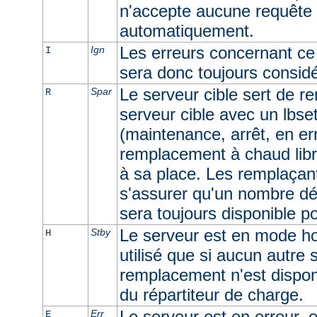
n'accepte aucune requête e
automatiquement.
Les erreurs concernant ce 
Ign
I
sera donc toujours consid
Le serveur cible sert de r
Spar
R
serveur cible avec un lbset
(maintenance, arrêt, en err
remplacement à chaud libr
à sa place. Les remplaçan
s'assurer qu'un nombre dé
sera toujours disponible p
Le serveur est en mode ho
Stby
H
utilisé que si aucun autre
remplacement n'est dispon
du répartiteur de charge.
Le serveur est en erreur, e
Err
E