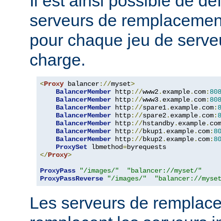
Il est ainsi possible de dé
serveurs de remplacemen
pour chaque jeu de serveu
charge.
<
Proxy
 balancer
://
myset
>
BalancerMember
 http
://
www2
.
example
.
com
:
80
BalancerMember
 http
://
www3
.
example
.
com
:
80
BalancerMember
 http
://
spare1
.
example
.
com
:
BalancerMember
 http
://
spare2
.
example
.
com
:
BalancerMember
 http
://
hstandby
.
example
.
co
BalancerMember
 http
://
bkup1
.
example
.
com
:
8
BalancerMember
 http
://
bkup2
.
example
.
com
:
8
ProxySet
 lbmethod
=
</
Proxy
>
ProxyPass
"/images/"
"balancer://myset/"
ProxyPassReverse
"/images/"
"balancer://myse
Les serveurs de remplac