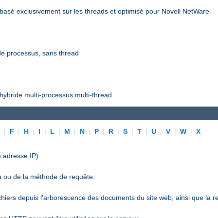
asé exclusivement sur les threads et optimisé pour Novell NetWare
e processus, sans thread
ybride multi-processus multi-thread
E
|
F
|
H
|
I
|
L
|
M
|
N
|
P
|
R
|
S
|
T
|
U
|
V
|
W
|
X
 adresse IP)
a ou de la méthode de requête.
ichiers depuis l'arborescence des documents du site web, ainsi que la r