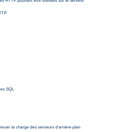
s HTTP pouvant être utilisées sur le serveur
HTTP
nées SQL
inuer la charge des serveurs d'arrière-plan