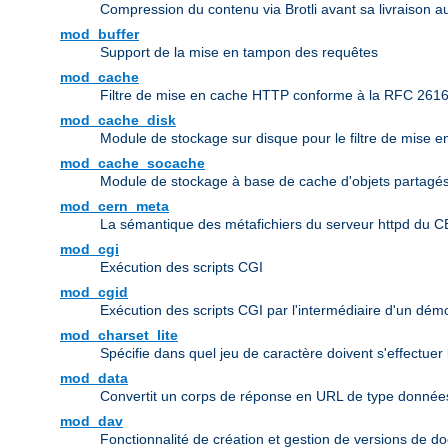
Compression du contenu via Brotli avant sa livraison au
mod_buffer
Support de la mise en tampon des requêtes
mod_cache
Filtre de mise en cache HTTP conforme à la RFC 261
mod_cache_disk
Module de stockage sur disque pour le filtre de mise 
mod_cache_socache
Module de stockage à base de cache d'objets partagés 
mod_cern_meta
La sémantique des métafichiers du serveur httpd du 
mod_cgi
Exécution des scripts CGI
mod_cgid
Exécution des scripts CGI par l'intermédiaire d'un dé
mod_charset_lite
Spécifie dans quel jeu de caractère doivent s'effectuer
mod_data
Convertit un corps de réponse en URL de type donn
mod_dav
Fonctionnalité de création et gestion de versions de d