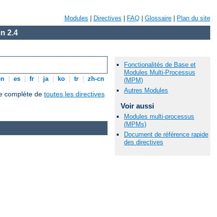
Modules
|
Directives
|
FAQ
|
Glossaire
|
Plan du site
n 2.4
Fonctionalités de Base et
Modules Multi-Processus
en
|
es
|
fr
|
ja
|
ko
|
tr
|
zh-cn
(MPM)
Autres Modules
que complète de
toutes les directives
Voir aussi
Modules multi-processus
(MPMs)
Document de référence rapide
des directives