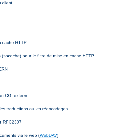
 client
6
en cache HTTP.
(socache) pour le filtre de mise en cache HTTP.
CERN
mon CGI externe
 les traductions ou les réencodages
ées RFC2397
ocuments via le web (
WebDAV
)