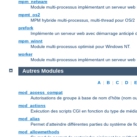
mpm_netware
Module multi-processus implémentant un serveur web b
mpmt_os2
MPM hybride multi-processus, multi-thread pour OS/2
prefork
Implémente un serveur web avec démarrage anticipé d
mpm_winnt
Module multi-processus optimisé pour Windows NT.
worker
Module multi-processus implémentant un serveur web h
Autres Modules
A
|
B
|
C
|
D
|
mod_access_compat
Autorisations de groupe à base de nom d'hôte (nom ou
mod_actions
Exécution des scripts CGI en fonction du type de médi
mod_alias
Permet d'atteindre différentes parties du système de f
mod_allowmethods