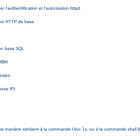
l'authentification et l'autorisation httpd.
tion HTTP de base.
vec base SQL
 DBM
textes
esse IP)
ne manière similaire à la commande Unix
, ou à la commande shell
ls