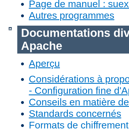
Page de manuel : sue
Autres programmes
Documentations div
Apache
Aperçu
Considérations à prop
- Configuration fine d'
Conseils en matière de
Standards concernés
Formats de chiffremen