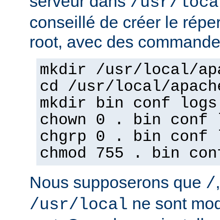
serveur dans
/usr/loca
conseillé de créer le répe
root, avec des commandes
mkdir /usr/local/ap
cd /usr/local/apach
mkdir bin conf logs
chown 0 . bin conf 
chgrp 0 . bin conf 
chmod 755 . bin con
Nous supposerons que
/
ne sont mod
/usr/local