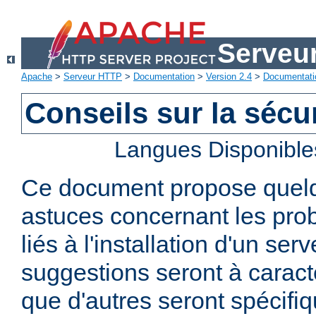
Serveu
Apache
>
Serveur HTTP
>
Documentation
>
Version 2.4
>
Documentati
Conseils sur la sécur
Langues Disponible
Ce document propose quelq
astuces concernant les pro
liés à l'installation d'un se
suggestions seront à caract
que d'autres seront spécifi