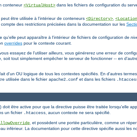
'un conteneur
dans les fichiers de configuration du serv
<VirtualHost>
eut être utilisée à l'intérieur de conteneurs
,
<Directory>
<Locatio
nt compte des restrictions précisées dans la documentation sur les
Secti
ie qu'elle peut apparaître à l'intérieur de fichiers de configuration de
niv
ion
overrides
pour le contexte courant.
vous essayez de l'utiliser ailleurs, vous générerez une erreur de config
, soit tout simplement empêcher le serveur de fonctionner -- en d'autr
n fait d'un OU logique de tous les contextes spécifiés. En d'autres term
tre utilisée dans le fichier
et dans les fichiers
apache2.conf
.htacces
doit être active pour que la directive puisse être traitée lorsqu'elle ap
ns un fichier
, aucun contexte ne sera spécifié.
.htaccess
, et possèdent une portée particulière, comme un répert
AllowOverride
au inférieur. La documentation pour cette directive spécifie aussi les 