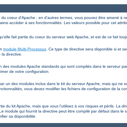
ve du coeur d'Apache ; en d'autres termes, vous pouvez être amené à r
ainsi accéder à ses fonctionnalités. Les valeurs possible pour cet attrib
qu'elle fait partie du coeur du serveur web Apache, et est de ce fait touj
un
module Multi-Processus
. Ce type de directive sera disponible si et s
 la directive.
 un des modules Apache standards qui sont compilés dans le serveur par 
rimer de votre configuration.
e par un des modules inclus dans le kit du serveur Apache, mais qui ne 
onctionnalités, vous devez modifier les fichiers de configuration de la co
rtie du kit Apache, mais que vous l'utilisez à vos risques et périls. La di
Le module qui fournit la directive peut être compilé par défaut dans le 
fier sa disponibilité.