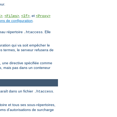
eur.
,
,
, et
n>
<Files>
<If>
<Proxy>
ons de configuration
.
eau
répertoire
. Elle
.htaccess
uration qui va soit empêcher le
es termes, le serveur refusera de
es, une directive spécifiée comme
, mais pas dans un conteneur
s
paraît dans un fichier
.
.htaccess
oire et tous ses sous-répertoires,
noms d'autorisations de surcharge