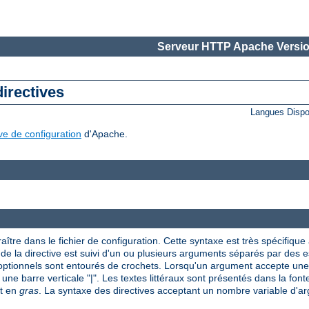
Serveur HTTP Apache Versio
directives
Langues Dispo
ive de configuration
d'Apache.
aître dans le fichier de configuration. Cette syntaxe est très spécifique à
om de la directive est suivi d'un ou plusieurs arguments séparés par des
 optionnels sont entourés de crochets. Lorsqu'un argument accepte une 
 une barre verticale "|". Les textes littéraux sont présentés dans la font
nt en
gras
. La syntaxe des directives acceptant un nombre variable d'arg