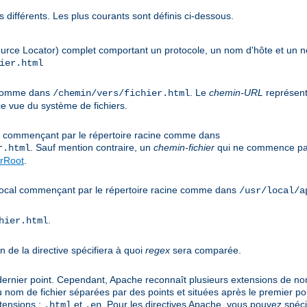
 différents. Les plus courants sont définis ci-dessous.
urce Locator) complet comportant un protocole, un nom d'hôte et un
ier.html
e comme dans
. Le
chemin-URL
représent
/chemin/vers/fichier.html
e vue du système de fichiers.
cal commençant par le répertoire racine comme dans
. Sauf mention contraire, un
chemin-fichier
qui ne commence pas
r.html
rRoot
.
s local commençant par le répertoire racine comme dans
/usr/local/a
.
hier.html
n de la directive spécifiera à quoi
regex
sera comparée.
 dernier point. Cependant, Apache reconnaît plusieurs extensions de noms
u nom de fichier séparées par des points et situées après le premier po
tensions :
et
. Pour les directives Apache, vous pouvez spéci
.html
.en