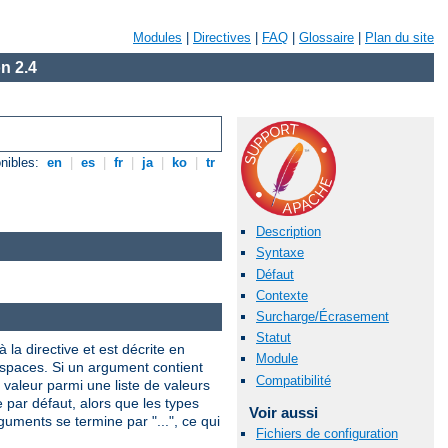
Modules
|
Directives
|
FAQ
|
Glossaire
|
Plan du site
n 2.4
nibles:
en
|
es
|
fr
|
ja
|
ko
|
tr
Description
Syntaxe
Défaut
Contexte
Surcharge/Écrasement
Statut
 la directive et est décrite en
Module
 espaces. Si un argument contient
Compatibilité
valeur parmi une liste de valeurs
e par défaut, alors que les types
Voir aussi
uments se termine par "...", ce qui
Fichiers de configuration