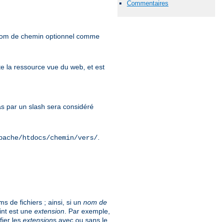
Commentaires
 nom de chemin optionnel comme
e la ressource vue du web, et est
 par un slash sera considéré
.
pache/htdocs/chemin/vers/
 de fichiers ; ainsi, si un
nom de
int est une
extension
. Par exemple,
fier les
extension
s avec ou sans le