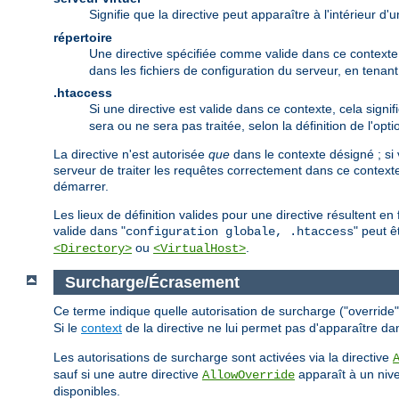
Signifie que la directive peut apparaître à l'intérieur d
répertoire
Une directive spécifiée comme valide dans ce contexte p
dans les fichiers de configuration du serveur, en tena
.htaccess
Si une directive est valide dans ce contexte, cela signif
sera ou ne sera pas traitée, selon la définition de l'opt
La directive n'est autorisée
que
dans le contexte désigné ; si 
serveur de traiter les requêtes correctement dans ce contexte
démarrer.
Les lieux de définition valides pour une directive résultent e
valide dans "
" peut ê
configuration globale, .htaccess
ou
.
<Directory>
<VirtualHost>
Surcharge/Écrasement
Ce terme indique quelle autorisation de surcharge ("override") 
Si le
context
de la directive ne lui permet pas d'apparaître da
Les autorisations de surcharge sont activées via la directive
sauf si une autre directive
apparaît à un nive
AllowOverride
disponibles.