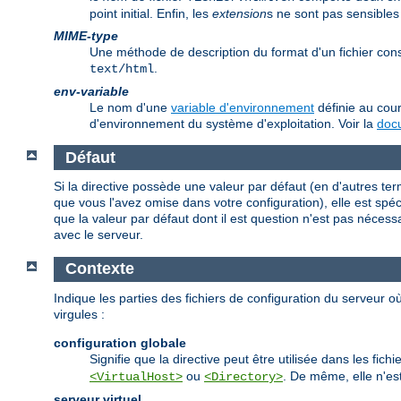
point initial. Enfin, les
extension
s ne sont pas sensibles
MIME-type
Une méthode de description du format d'un fichier co
.
text/html
env-variable
Le nom d'une
variable d'environnement
définie au cour
d'environnement du système d'exploitation. Voir la
docu
Défaut
Si la directive possède une valeur par défaut (en d'autres te
que vous l'avez omise dans votre configuration), elle est spécif
que la valeur par défaut dont il est question n'est pas nécess
avec le serveur.
Contexte
Indique les parties des fichiers de configuration du serveur où
virgules :
configuration globale
Signifie que la directive peut être utilisée dans les fic
ou
. De même, elle n'est
<VirtualHost>
<Directory>
serveur virtuel