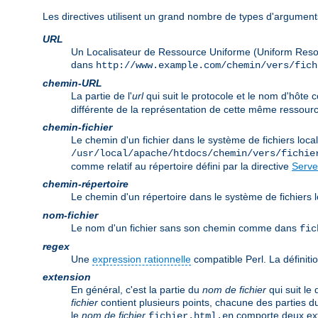
Les directives utilisent un grand nombre de types d'arguments
URL
Un Localisateur de Ressource Uniforme (Uniform Reso
dans
http://www.example.com/chemin/vers/fich
chemin-URL
La partie de l'
url
qui suit le protocole et le nom d'hôt
différente de la représentation de cette même ressourc
chemin-fichier
Le chemin d'un fichier dans le système de fichiers lo
/usr/local/apache/htdocs/chemin/vers/fichie
comme relatif au répertoire défini par la directive
Serve
chemin-répertoire
Le chemin d'un répertoire dans le système de fichier
nom-fichier
Le nom d'un fichier sans son chemin comme dans
fic
regex
Une
expression rationnelle
compatible Perl. La définitio
extension
En général, c'est la partie du
nom de fichier
qui suit le
fichier
contient plusieurs points, chacune des parties d
le
nom de fichier
comporte deux ex
fichier.html.en