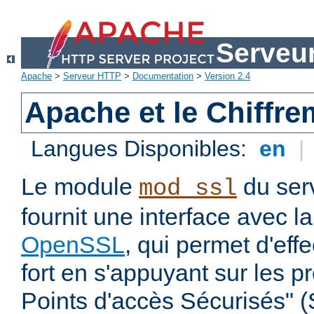
Serveu
Apache
>
Serveur HTTP
>
Documentation
>
Version 2.4
Apache et le Chiffr
Langues Disponibles:
en
|
Le module
du ser
mod_ssl
fournit une interface avec l
OpenSSL
, qui permet d'eff
fort en s'appuyant sur les 
Points d'accès Sécurisés" 