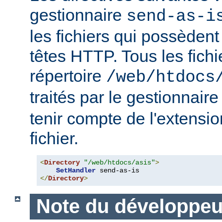
gestionnaire
send-as-i
les fichiers qui possèdent
têtes HTTP. Tous les fichi
répertoire
/web/htdocs
traités par le gestionnair
tenir compte de l'extensi
fichier.
<
Directory
"/web/htdocs/asis"
>
SetHandler
</
Directory
>
Note du développeu