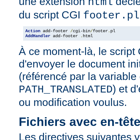
une extension
décle
html
du script CGI
footer.pl
Action
 add-footer 
/
cgi-bin
/
footer
.
AddHandler
 add-footer 
.
html
À ce moment-là, le script
d'envoyer le document in
(référencé par la variabl
) et d
PATH_TRANSLATED
ou modification voulus.
Fichiers avec en-tê
Les directives suivantes v