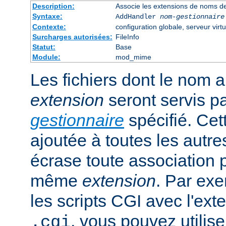
Description:
Associe les extensions de noms de
Syntaxe:
AddHandler
nom-gestionnaire
Contexte:
configuration globale, serveur virtu
Surcharges autorisées:
FileInfo
Statut:
Base
Module:
mod_mime
Les fichiers dont le nom 
extension
seront servis p
gestionnaire
spécifié. Cet
ajoutée à toutes les autre
écrase toute association 
même
extension
. Par exe
les scripts CGI avec l'exte
, vous pouvez utiliser
.cgi