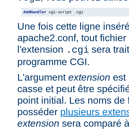
AddHandler
 cgi-script 
.
cgi
Une fois cette ligne insér
apache2.conf, tout fichie
l'extension
sera trai
.cgi
programme CGI.
L'argument
extension
est 
casse et peut être spécifi
point initial. Les noms de
posséder
plusieurs exten
extension
sera comparé à