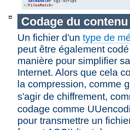
SetHandler
</
FilesMatch
>
Codage du contenu
Un fichier d'un
type de m
peut être également codé 
manière pour simplifier s
Internet. Alors que cela 
la compression, comme
g
s'agir de chiffrement, c
codage comme UUencodin
pour transmettre un fichie