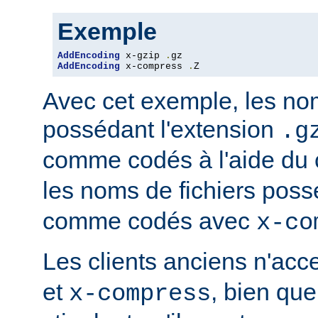
Exemple
AddEncoding
 x-gzip 
.
AddEncoding
 x-compress 
.
Z
Avec cet exemple, les nom
possédant l'extension
.g
comme codés à l'aide du
les noms de fichiers poss
comme codés avec
x-co
Les clients anciens n'ac
et
, bien que
x-compress