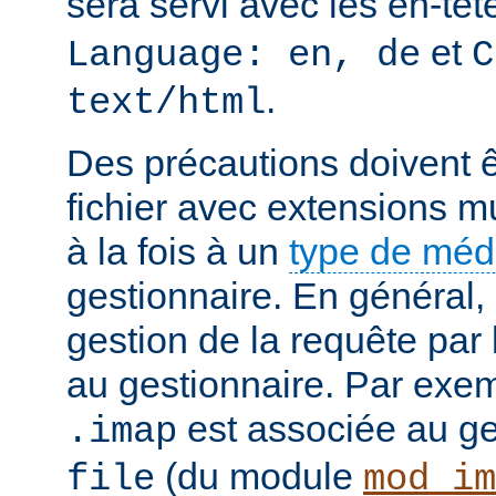
sera servi avec les en-tê
et
Language: en, de
C
.
text/html
Des précautions doivent ê
fichier avec extensions mu
à la fois à un
type de mé
gestionnaire. En général, 
gestion de la requête par
au gestionnaire. Par exemp
est associée au g
.imap
(du module
file
mod_im