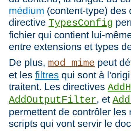
médium
(content-type) des
directive
per
TypesConfig
fichier qui contient lui-mêm
entre extensions et types d
De plus,
peut déf
mod_mime
et les
filtres
qui sont à l'orig
traitent. Les directives
AddH
, et
AddOutputFilter
Add
permettent de contrôler les
scripts qui vont servir le do