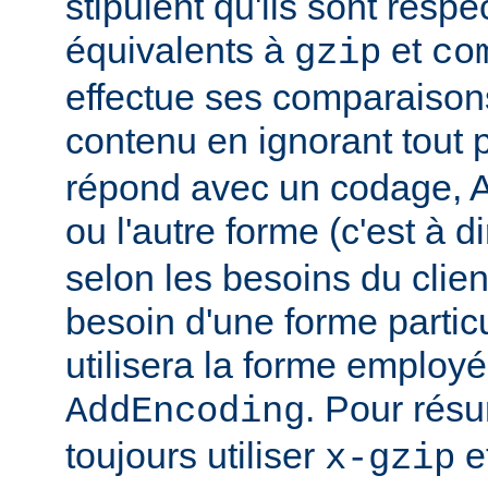
stipulent qu'ils sont resp
équivalents à
et
gzip
co
effectue ses comparaiso
contenu en ignorant tout 
répond avec un codage, Ap
ou l'autre forme (c'est à d
selon les besoins du client
besoin d'une forme partic
utilisera la forme employé
. Pour rés
AddEncoding
toujours utiliser
e
x-gzip