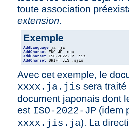
toute association préexis
extension
.
Exemple
AddLanguage
 ja 
.
AddCharset
 EUC-JP 
.
AddCharset
 ISO-2022-JP 
.
AddCharset
 SHIFT_JIS 
.
sjis
Avec cet exemple, le do
sera traité
xxxx.ja.jis
document japonais dont le
est
(idem 
ISO-2022-JP
). La direc
xxxx.jis.ja