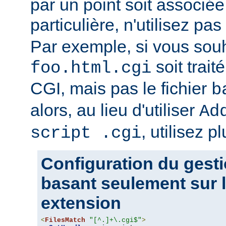
par un point soit associ
particulière, n'utilisez pas
Par exemple, si vous souh
soit trait
foo.html.cgi
CGI, mais pas le fichier
b
alors, au lieu d'utiliser
Ad
, utilisez pl
script .cgi
Configuration du gesti
basant seulement sur l
extension
<
FilesMatch
"[^.]+\.cgi$"
>