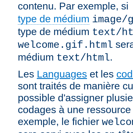
contenu. Par exemple, si
type de médium
image/
type de médium
text/h
sera
welcome.gif.html
médium
.
text/html
Les
Languages
et les
cod
sont traités de manière cum
possible d'assigner plusi
codages à une ressource p
exemple, le fichier
welco