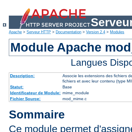
Serveu
Apache
>
Serveur HTTP
>
Documentation
>
Version 2.4
>
Modules
Module Apache mo
Langues Dispo
Description:
Associe les extensions des fichiers 
fichiers et avec leur contenu (type M
Statut:
Base
Identificateur de Module:
mime_module
Fichier Source:
mod_mime.c
Sommaire
Ce module permet d'assig