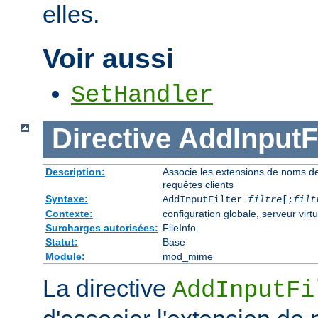
elles.
Voir aussi
SetHandler
Directive
AddInputFi
Description:
Associe les extensions de noms de fi
requêtes clients
Syntaxe:
AddInputFilter
filtre
[;
filt
Contexte:
configuration globale, serveur virtu
Surcharges autorisées:
FileInfo
Statut:
Base
Module:
mod_mime
La directive
AddInputFi