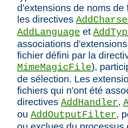
d'extensions de noms de f
les directives
AddCharse
et
AddLanguage
AddTyp
associations d'extensions 
fichier défini par la directi
), parti
MimeMagicFile
de sélection. Les extens
fichiers qui n'ont été ass
directives
,
AddHandler
ou
, 
AddOutputFilter
ou exclues du processus 