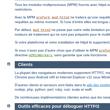
Tous les modules multiprocessus (MPM) fournis avec httpd s
restrictions.
Avec le MPM
,
ne traitera qu'une requête
prefork
mod_http2
requêtes au même moment. Si l'une d'entre elles est longue à 
Par défaut,
ne passe pas outre cette limitation p
mod_http2
moteurs de traitement qui ne sont pas préparés pour le multi
Si votre plateforme et votre installation de httpd le supporten
Si vous n'avez pas d'autre choix que d'utiliser le MPM
prefo
directive
, sans garantie que cela fonctionne.
H2MinWorkers
Clients
La plupart des navigateurs modernes supportent HTTP/2, mai
Chrome pour Android v49 et Internet Explorer v11 sous Wind
D'autres clients et serveurs sont listés dans le
wiki des implé
nodejs, php, python, perl, ruby, rust, scala et swift.
De nombreuses implémentations clientes autres que les naviga
Outils efficaces pour déboguer HTTP/2