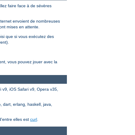
llez faire face à de sévères
 internet envoient de nombreuses
ont mises en attente.
oisi que si vous exécutez des
ent).
ent, vous pouvez jouer avec la
 v9, iOS Safari v9, Opera v35,
dart, erlang, haskell, java,
'entre elles est
curl
.