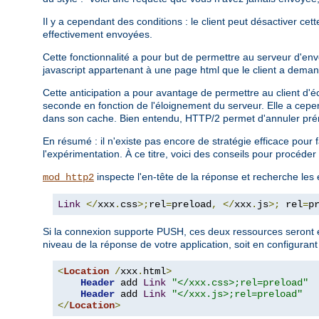
Il y a cependant des conditions : le client peut désactiver cet
effectivement envoyées.
Cette fonctionnalité a pour but de permettre au serveur d'en
javascript appartenant à une page html que le client a deman
Cette anticipation a pour avantage de permettre au client d'é
seconde en fonction de l'éloignement du serveur. Elle a cepe
dans son cache. Bien entendu, HTTP/2 permet d'annuler prém
En résumé : il n'existe pas encore de stratégie efficace pour
l'expérimentation. À ce titre, voici des conseils pour procéd
inspecte l'en-tête de la réponse et recherche les
mod_http2
Link
</
xxx
.
css
>;
rel
=
preload
,
</
xxx
.
js
>;
 rel
=
p
Si la connexion supporte PUSH, ces deux ressources seront e
niveau de la réponse de votre application, soit en configurant
<
Location
/
xxx
.
html
>
Header
 add 
Link
"</xxx.css>;rel=preload"
Header
 add 
Link
"</xxx.js>;rel=preload"
</
Location
>