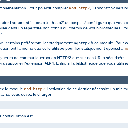
mplémentation. Pour pouvoir compiler
,
version
mod_http2
libnghttp2
outer l'argument '
' au script
que vous ex
--enable-http2
./configure
allée dans un répertoire non connu du chemin de vos bibliothèques, vo
'.
>
t, certains préféreront lier statiquement
à ce module. Pour ce 
nghttp2
iquement la même que celle utilisée pour lier statiquement openssl à
m
avigateurs ne communiqueront en HTTP/2 que sur des URLs sécurisées 
vra supporter l'extension
. Enfin, si la bibliothèque que vous utili
ALPN
ec le module
, l'activation de ce dernier nécessite un mini
mod_http2
ache, vous devez le charger :
e configuration est