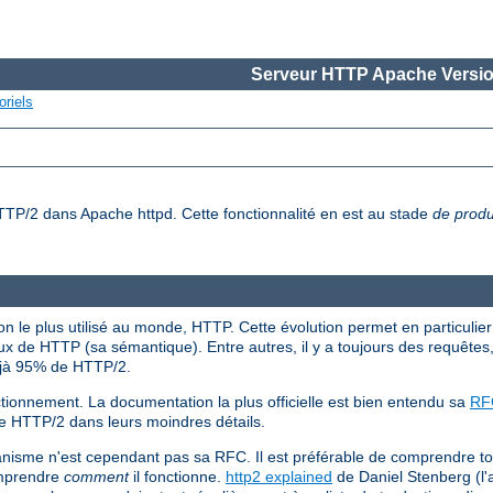
Serveur HTTP Apache Versio
oriels
HTTP/2 dans Apache httpd. Cette fonctionnalité en est au stade
de produ
 le plus utilisé au monde, HTTP. Cette évolution permet en particulier 
x de HTTP (sa sémantique). Entre autres, il y a toujours des requêtes
éjà 95% de HTTP/2.
tionnement. La documentation la plus officielle est bien entendu sa
RF
de HTTP/2 dans leurs moindres détails.
anisme n'est cependant pas sa RFC. Il est préférable de comprendre t
omprendre
comment
il fonctionne.
http2 explained
de Daniel Stenberg (l