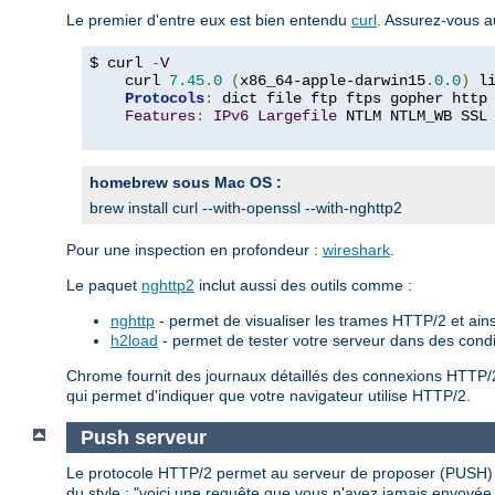
Le premier d'entre eux est bien entendu
curl
. Assurez-vous a
$ curl 
-
V

    curl 
7.45
.
0
(
x86_64-apple-darwin15
.
0.0
)
 l
Protocols
:
 dict file ftp ftps gopher http
Features
:
IPv6
Largefile
 NTLM NTLM_WB SSL
homebrew sous Mac OS :
brew install curl --with-openssl --with-nghttp2
Pour une inspection en profondeur :
wireshark
.
Le paquet
nghttp2
inclut aussi des outils comme :
nghttp
- permet de visualiser les trames HTTP/2 et ains
h2load
- permet de tester votre serveur dans des cond
Chrome fournit des journaux détaillés des connexions HTTP/
qui permet d'indiquer que votre navigateur utilise HTTP/2.
Push serveur
Le protocole HTTP/2 permet au serveur de proposer (PUSH) d
du style : "voici une requête que vous n'avez jamais envoyée,