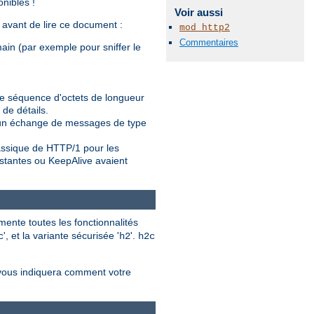
nibles !
Voir aussi
e avant de lire ce document :
mod_http2
Commentaires
main (par exemple pour sniffer le
ne séquence d'octets de longueur
 de détails.
t un échange de messages de type
assique de HTTP/1 pour les
stantes ou KeepAlive avaient
ente toutes les fonctionnalités
', et la variante sécurisée '
'.
c
h2
h2c
 vous indiquera comment votre