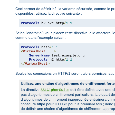
Ceci permet de définir h2, la variante sécurisée, comme le pr
disponibles, utilisez la directive suivante :
Protocols
 h2 h2c http
/
1.1
Selon l'endroit où vous placez cette directive, elle affectera
comme dans l'exemple suivant :
Protocols
 http
/
1.1
<
VirtualHost
...>
ServerName
 test
.
example
.
org

Protocols
 h2 http
/
1.1
</
VirtualHost
>
Seules les connexions en HTTP/1 seront alors permises, sauf 
Utilisez une chaîne d'algorithmes de chiffrement forte
La directive
doit être définie avec une 
SSLCipherSuite
pas d'algorithmes de chiffrement particuliers, la plupart d
d'algorithmes de chiffrement inappropriée entraînera un r
configure httpd pour HTTP/2 pour la première fois ; donc g
de définir une chaîne d'algorithmes de chiffrement appropr