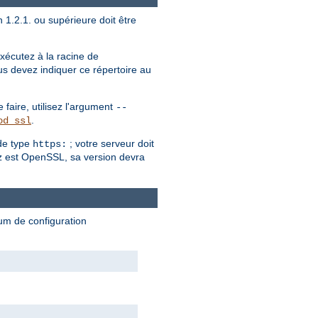
 1.2.1. ou supérieure doit être
écutez à la racine de
us devez indiquer ce répertoire au
faire, utilisez l'argument
--
.
od_ssl
de type
; votre serveur doit
https:
sez est OpenSSL, sa version devra
mum de configuration