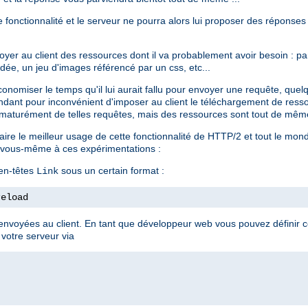
te fonctionnalité et le serveur ne pourra alors lui proposer des réponses
voyer au client des ressources dont il va probablement avoir besoin : 
dée, un jeu d'images référencé par un css, etc...
conomiser le temps qu'il lui aurait fallu pour envoyer une requête, que
ndant pour inconvénient d'imposer au client le téléchargement de resso
aturément de telles requêtes, mais des ressources sont tout de même
 faire le meilleur usage de cette fonctionnalité de HTTP/2 et tout le mo
er vous-même à ces expérimentations :
 en-têtes
sous un certain format :
Link
reload
nvoyées au client. En tant que développeur web vous pouvez définir ce
 votre serveur via