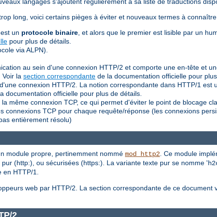
eaux langages s'ajoutent régulièrement à sa liste de traductions dispo
trop long, voici certains pièges à éviter et nouveaux termes à connaîtr
 est un
protocole binaire
, et alors que le premier est lisible par un hu
lle
pour plus de détails.
cole via ALPN).
nication au sein d'une connexion HTTP/2 et comporte une en-tête et u
 Voir la
section correspondante
de la documentation officielle pour plus
ein d'une connexion HTTP/2. La notion correspondante dans HTTP/1 es
a documentation officielle pour plus de détails.
la même connexion TCP, ce qui permet d'éviter le point de blocage cl
lles connexions TCP pour chaque requête/réponse (les connexions persi
pas entièrement résolu)
a un module propre, pertinemment nommé
. Ce module implém
mod_http2
pur (http:), ou sécurisées (https:). La variante texte pur se nomme '
h2
le en HTTP/1.
veloppeurs web par HTTP/2. La section correspondante de ce document
TP/2