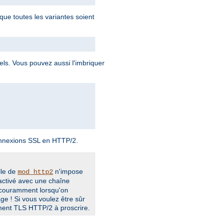
que toutes les variantes soient
uels. Vous pouvez aussi l'imbriquer
onnexions SSL en HTTP/2.
lle de
n'impose
mod_http2
activé avec une chaîne
t couramment lorsqu'on
ge ! Si vous voulez être sûr
ement TLS HTTP/2 à proscrire.