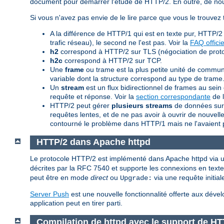
document pour démarrer l'étude de HTTP/2. En outre, de nouv
Si vous n'avez pas envie de le lire parce que vous le trouvez 
A la différence de HTTP/1 qui est en texte pur, HTTP/2
trafic réseau), le second ne l'est pas. Voir la
FAQ officie
h2
correspond à HTTP/2 sur TLS (négociation de proto
h2c
correspond à HTTP/2 sur TCP.
Une
frame
ou trame est la plus petite unité de commu
variable dont la structure correspond au type de trame.
Un
stream
est un flux bidirectionnel de frames au s
requête et réponse. Voir la
section correspondante
de l
HTTP/2 peut gérer
plusieurs streams
de données sur 
requêtes lentes, et de ne pas avoir à ouvrir de nouve
contourné le problème dans HTTP/1 mais ne l'avaient 
HTTP/2 dans Apache httpd
Le protocole HTTP/2 est implémenté dans Apache httpd vi
décrites par la RFC 7540 et supporte les connexions en texte 
peut être en mode
direct
ou
via une requête initia
Upgrade:
Server Push
est une nouvelle fonctionnalité offerte aux dé
application peut en tirer parti.
Compilation de httpd avec le support de HT