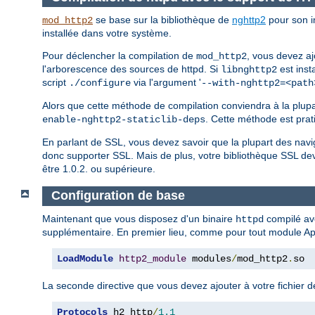
se base sur la bibliothèque de
nghttp2
pour son i
mod_http2
installée dans votre système.
Pour déclencher la compilation de
, vous devez aj
mod_http2
l'arborescence des sources de httpd. Si
est inst
libnghttp2
script
via l'argument '
./configure
--with-nghttp2=<path
Alors que cette méthode de compilation conviendra à la plupar
. Cette méthode est prat
enable-nghttp2-staticlib-deps
En parlant de SSL, vous devez savoir que la plupart des n
donc supporter SSL. Mais de plus, votre bibliothèque SSL de
être 1.0.2. ou supérieure.
Configuration de base
Maintenant que vous disposez d'un binaire
compilé av
httpd
supplémentaire. En premier lieu, comme pour tout module Ap
LoadModule
http2_module
 modules
/
mod_http2
.
so
La seconde directive que vous devez ajouter à votre fichier d
Protocols
 h2 http
/
1.1