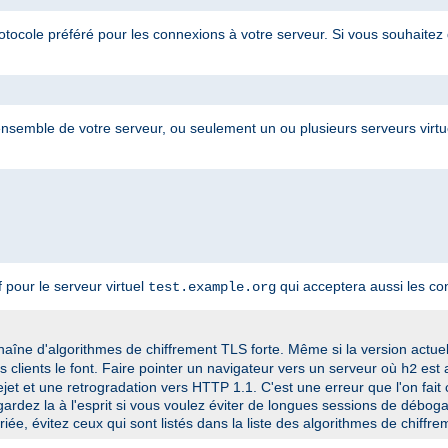
otocole préféré pour les connexions à votre serveur. Si vous souhaitez 
 l'ensemble de votre serveur, ou seulement un ou plusieurs serveurs virt
pour le serveur virtuel
qui acceptera aussi les c
test.example.org
chaîne d'algorithmes de chiffrement TLS forte. Même si la version actue
es clients le font. Faire pointer un navigateur vers un serveur où
est 
h2
ejet et une retrogradation vers HTTP 1.1. C'est une erreur que l'on fai
ardez la à l'esprit si vous voulez éviter de longues sessions de déboga
iée, évitez ceux qui sont listés dans la
liste des algorithmes de chiffr