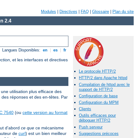
Modules
|
Directives
|
FAQ
|
Glossaire
|
Plan du site
n 2.4
Langues Disponibles:
en
|
es
|
fr
ction
, et les interfaces et directives
Le protocole HTTP/2
HTTP/2 dans Apache httpd
Compilation de httpd avec le
support de HTTP/2
une utilisation plus efficace des
Configuration de base
, des réponses et des en-têtes. Par
Configuration du MPM
Clients
C 7540
(ou
cette version au format
Outils efficaces pour
déboguer HTTP/2
Push serveur
out d'abord
ce que
ce mécanisme
'auteur de
curl
) est un bien meilleur
Suggestions précoces