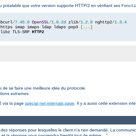
u préalable que votre version supporte HTTP/2 en vérifiant ses
Foncti
ibcurl
/
7.45
.
0
OpenSSL
/
1.0
.
2d
 zlib
/
1.2
.
8
 nghttp2
/
1.3
.
4
 https imap imaps ldap ldaps pop3 
[...]
 libz TLS-SRP 
HTTP2
i de se faire une meilleure idée du protocole.
itions extremes.
2 via la page
special net-internals page
. Il y a aussi cette extension in
es réponses pour lesquelles le client n'a rien demandé. La communic
 et la réponse vous parviendra bientôt tout de même ..."