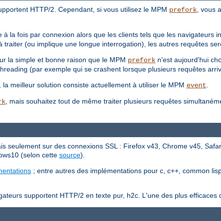
upportent HTTP/2. Cependant, si vous utilisez le MPM
, vous a
prefork
 à la fois par connexion alors que les clients tels que les navigateurs
traiter (ou implique une longue interrogation), les autres requêtes ser
our la simple et bonne raison que le MPM
n'est aujourd'hui ch
prefork
threading (par exemple qui se crashent lorsque plusieurs requêtes arriv
t, la meilleur solution consiste actuellement à utiliser le MPM
.
event
, mais souhaitez tout de même traiter plusieurs requêtes simultaném
rk
s seulement sur des connexions SSL : Firefox v43, Chrome v45, Safari
ows10 (selon cette
source
).
mentations
; entre autres des implémentations pour c, c++, common lisp, 
teurs supportent HTTP/2 en texte pur, h2c. L'une des plus efficaces d