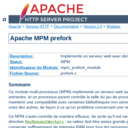
Apache
>
Serveur HTTP
>
Documentation
>
Version 2.4
>
Modules
Apache MPM prefork
Description:
Implémente un serveur web avec dém
Statut:
MPM
Identificateur de Module:
mpm_prefork_module
Fichier Source:
prefork.c
Sommaire
Ce module multi-processus (MPM) implémente un serveur web av
entrantes, et un processus parent contrôle la taille du jeu de proce
maintenir une compatibilité avec certaines bibliothèques non sûres
unes des autres, de façon à ce qu'un problème concernant une req
Ce MPM s'auto-contrôle de manière efficace, de sorte qu'il est rare
directive
; sa valeur doit être assez grande 
MaxRequestWorkers
conserver suffisamment de mémoire RAM pour tous les processu