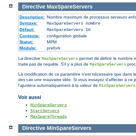
Directive
MaxSpareServers
Description:
Nombre maximum de processus serveurs enfan
Syntaxe:
MaxSpareServers
nombre
Défaut:
MaxSpareServers 10
Contexte:
configuration globale
Statut:
MPM
Module:
prefork
La directive
permet de définir le nombre
MaxSpareServers
traite pas de requête. S'il y a plus de
proce
MaxSpareServers
La modification de ce paramètre n'est nécessaire que dans le 
des cas une mauvaise idée. Si vous essayez d'affecter à ce p
l'ajustera automatiquement à la valeur de
MinSpareServers
Voir aussi
MinSpareServers
StartServers
MaxSpareThreads
Directive
MinSpareServers