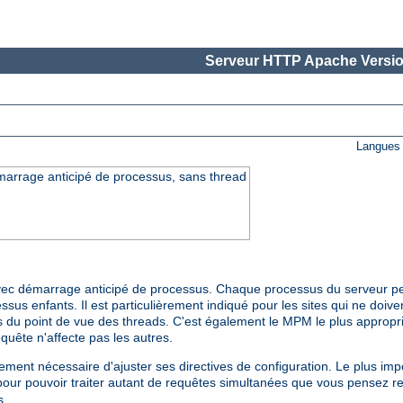
Serveur HTTP Apache Versio
Langues 
arrage anticipé de processus, sans thread
ec démarrage anticipé de processus. Chaque processus du serveur pe
ssus enfants. Il est particulièrement indiqué pour les sites qui ne doiven
 du point de vue des threads. C'est également le MPM le plus approprié 
uête n'affecte pas les autres.
ment nécessaire d'ajuster ses directives de configuration. Le plus impor
pour pouvoir traiter autant de requêtes simultanées que vous pensez re
s.