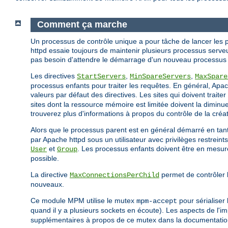
Comment ça marche
Un processus de contrôle unique a pour tâche de lancer les pr
httpd essaie toujours de maintenir plusieurs processus serveu
pas besoin d'attendre le démarrage d'un nouveau processus e
Les directives
,
,
StartServers
MinSpareServers
MaxSpare
processus enfants pour traiter les requêtes. En général, Apac
valeurs par défaut des directives. Les sites qui doivent trai
sites dont la ressource mémoire est limitée doivent la diminuer
trouverez plus d'informations à propos du contrôle de la cr
Alors que le processus parent est en général démarré en ta
par Apache httpd sous un utilisateur avec privilèges restreint
et
. Les processus enfants doivent être en mesure 
User
Group
possible.
La directive
permet de contrôler l
MaxConnectionsPerChild
nouveaux.
Ce module MPM utilise le mutex
pour sérialiser
mpm-accept
quand il y a plusieurs sockets en écoute). Les aspects de l'i
supplémentaires à propos de ce mutex dans la documentati