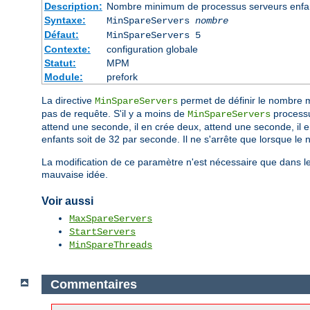
Description:
Nombre minimum de processus serveurs enfant
Syntaxe:
MinSpareServers
nombre
Défaut:
MinSpareServers 5
Contexte:
configuration globale
Statut:
MPM
Module:
prefork
La directive
permet de définir le nombre 
MinSpareServers
pas de requête. S'il y a moins de
processu
MinSpareServers
attend une seconde, il en crée deux, attend une seconde, il 
enfants soit de 32 par seconde. Il ne s'arrête que lorsque le
La modification de ce paramètre n'est nécessaire que dans le 
mauvaise idée.
Voir aussi
MaxSpareServers
StartServers
MinSpareThreads
Commentaires