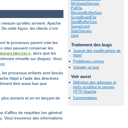
MinSpareServers
PidFile
ReceiveBufferSize
ScoreBoardFile
SendBufferSize
à mesure qu'elles arrivent. Apache
ServerLimit
 De cette façon, les clients n'ont
StartServers
User
ont le processus parent crée les
Traitement des bugs
es sites peuvent conserver les
Journal des modifications de
, alors que les
RequestWorkers
httpd
 mémoire virtuelle sur disque). Vous
Problèmes connus
ces
Signaler un bug
0, les processus enfants sont lancés
Voir aussi
che httpd à l'aide des directives
Définition des adresses et
 doivent être aussi bas que
ports qu'utilise le serveur
HTTP Apache
Commentaires
s plus anciens et en en lançant de
e d'afflux de requêtes (en général
. Vous trouverez des informations
x