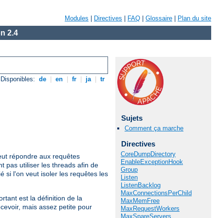
Modules
|
Directives
|
FAQ
|
Glossaire
|
Plan du site
n 2.4
Disponibles:
de
|
en
|
fr
|
ja
|
tr
Sujets
Comment ça marche
Directives
CoreDumpDirectory
ut répondre aux requêtes
EnableExceptionHook
t pas utiliser les threads afin de
Group
si l'on veut isoler les requêtes les
Listen
ListenBacklog
MaxConnectionsPerChild
tant est la définition de la
MaxMemFree
cevoir, mais assez petite pour
MaxRequestWorkers
MaxSpareServers