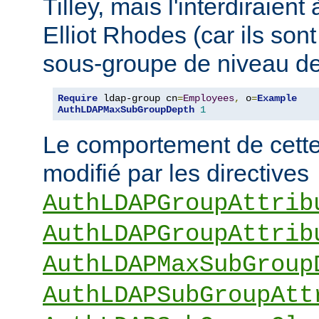
Tilley, mais l'interdiraie
Elliot Rhodes (car ils son
sous-groupe de niveau de
Require
 ldap-group cn
=
Employees
,
 o
=
Example
AuthLDAPMaxSubGroupDepth
1
Le comportement de cette 
modifié par les directives
AuthLDAPGroupAttrib
AuthLDAPGroupAttrib
AuthLDAPMaxSubGroup
AuthLDAPSubGroupAtt