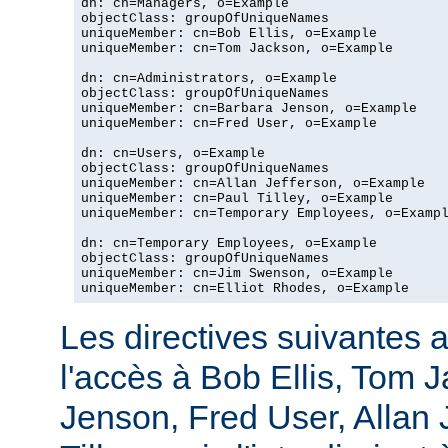
dn: cn=Managers, o=Example

objectClass: groupOfUniqueNames

uniqueMember: cn=Bob Ellis, o=Example

uniqueMember: cn=Tom Jackson, o=Example

dn: cn=Administrators, o=Example

objectClass: groupOfUniqueNames

uniqueMember: cn=Barbara Jenson, o=Example

uniqueMember: cn=Fred User, o=Example

dn: cn=Users, o=Example

objectClass: groupOfUniqueNames

uniqueMember: cn=Allan Jefferson, o=Example

uniqueMember: cn=Paul Tilley, o=Example

uniqueMember: cn=Temporary Employees, o=Exampl
dn: cn=Temporary Employees, o=Example

objectClass: groupOfUniqueNames

uniqueMember: cn=Jim Swenson, o=Example

uniqueMember: cn=Elliot Rhodes, o=Example
Les directives suivantes a
l'accès à Bob Ellis, Tom 
Jenson, Fred User, Allan J