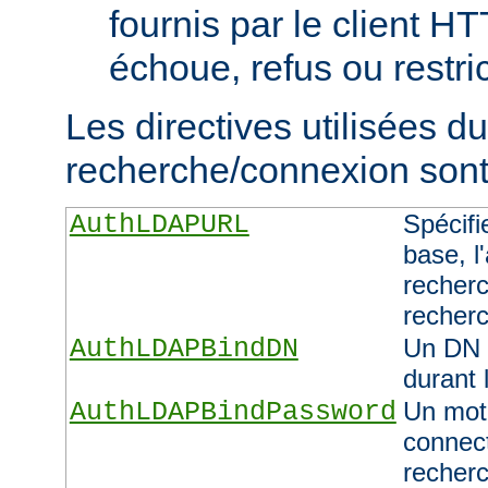
fournis par le client H
échoue, refus ou restric
Les directives utilisées d
recherche/connexion sont 
AuthLDAPURL
Spécifi
base, l'
recherc
recher
AuthLDAPBindDN
Un DN 
durant 
AuthLDAPBindPassword
Un mot 
connect
recher