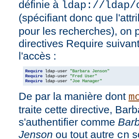
définie à
ldap://ldap/
(spécifiant donc que l'attr
pour les recherches), on p
directives Require suivan
l'accès :
Require
 ldap-user 
"Barbara Jenson"
Require
 ldap-user 
"Fred User"
Require
 ldap-user 
"Joe Manager"
De par la manière dont
m
traite cette directive, Ba
s'authentifier comme
Bar
Jenson
ou tout autre
so
cn