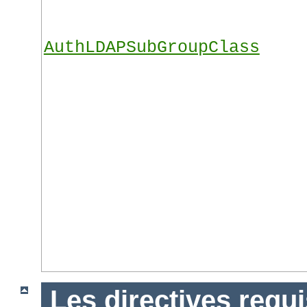
AuthLDAPSubGroupClass
Les directives requ