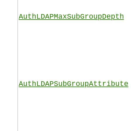
AuthLDAPMaxSubGroupDepth
AuthLDAPSubGroupAttribute