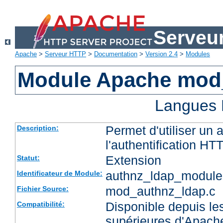
Serveu
Apache
>
Serveur HTTP
>
Documentation
>
Version 2.4
>
Modules
Module Apache mod
Langues 
Permet d'utiliser un
Description:
l'authentification HT
Extension
Statut:
authnz_ldap_module
Identificateur de Module:
mod_authnz_ldap.c
Fichier Source:
Disponible depuis les
Compatibilité:
supérieures d'Apach