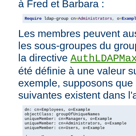
à Fred et Barbara :
Require
 ldap-group cn
=
Administrators
,
 o
=
Examp
Les membres peuvent aus
les sous-groupes du grou
la directive
AuthLDAPMa
été définie à une valeur s
exemple, supposons que 
suivantes existent dans l
dn: cn=Employees, o=Example

objectClass: groupOfUniqueNames

uniqueMember: cn=Managers, o=Example

uniqueMember: cn=Administrators, o=Example

uniqueMember: cn=Users, o=Example
