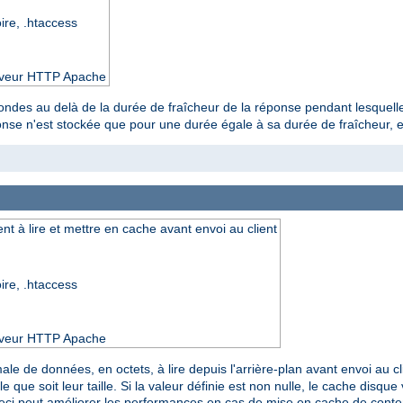
oire, .htaccess
serveur HTTP Apache
ondes au delà de la durée de fraîcheur de la réponse pendant lesquelle
onse n'est stockée que pour une durée égale à sa durée de fraîcheur, ell
 à lire et mettre en cache avant envoi au client
oire, .htaccess
serveur HTTP Apache
male de données, en octets, à lire depuis l'arrière-plan avant envoi au cl
e que soit leur taille. Si la valeur définie est non nulle, le cache disq
Ceci peut améliorer les performances en cas de mise en cache de con