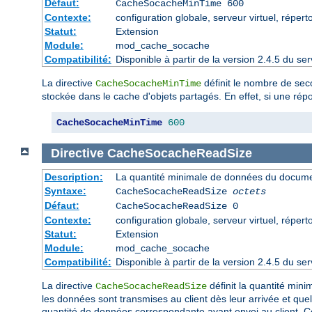
Défaut:
CacheSocacheMinTime 600
Contexte:
configuration globale, serveur virtuel, répert
Statut:
Extension
Module:
mod_cache_socache
Compatibilité:
Disponible à partir de la version 2.4.5 du 
La directive
définit le nombre de sec
CacheSocacheMinTime
stockée dans le cache d'objets partagés. En effet, si une rép
CacheSocacheMinTime
600
Directive
CacheSocacheReadSize
Description:
La quantité minimale de données du document
Syntaxe:
CacheSocacheReadSize
octets
Défaut:
CacheSocacheReadSize 0
Contexte:
configuration globale, serveur virtuel, répert
Statut:
Extension
Module:
mod_cache_socache
Compatibilité:
Disponible à partir de la version 2.4.5 du 
La directive
définit la quantité mini
CacheSocacheReadSize
les données sont transmises au client dès leur arrivée et quell
quantité de données correspondante avant envoi au client. 