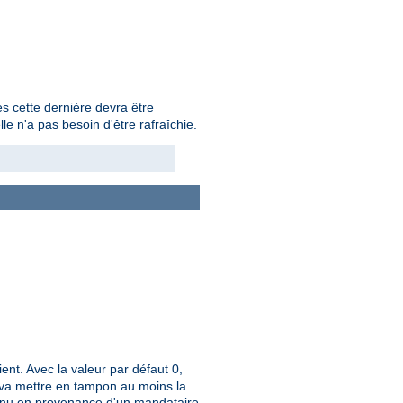
s cette dernière devra être
e n'a pas besoin d'être rafraîchie.
ient. Avec la valeur par défaut 0,
ue va mettre en tampon au moins la
tenu en provenance d'un mandataire