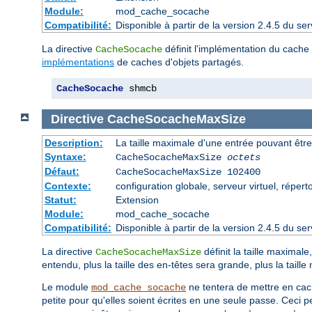
Module:
mod_cache_socache
Compatibilité:
Disponible à partir de la version 2.4.5 du 
La directive
définit l'implémentation du cache d
CacheSocache
implémentations
de caches d'objets partagés.
CacheSocache
 shmcb
Directive
CacheSocacheMaxSize
Description:
La taille maximale d'une entrée pouvant êtr
Syntaxe:
CacheSocacheMaxSize
octets
Défaut:
CacheSocacheMaxSize 102400
Contexte:
configuration globale, serveur virtuel, répert
Statut:
Extension
Module:
mod_cache_socache
Compatibilité:
Disponible à partir de la version 2.4.5 du 
La directive
définit la taille maxima
CacheSocacheMaxSize
entendu, plus la taille des en-têtes sera grande, plus la tail
Le module
ne tentera de mettre en cach
mod_cache_socache
petite pour qu'elles soient écrites en une seule passe. Ceci