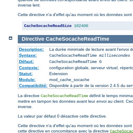
inverse lent.
Cette directive n'a d'effet qu'au moment où les données sont 
CacheSocacheReadSize
102400
Directive
CacheSocacheReadTime
Description:
La durée minimale de lecture avant l'envoi 
Syntaxe:
CacheSocacheReadTime
millisecondes
Défaut:
CacheSocacheReadTime 0
Contexte:
configuration globale, serveur virtuel, répert
Statut:
Extension
Module:
mod_cache_socache
Compatibilité:
Disponible à partir de la version 2.4.5 du 
La directive
définit le temps minimal
CacheSocacheReadTime
mettre en tampon les données avant leur envoi au client. C
inverse.
La valeur par défaut 0 désactive cette directive.
Cette directive n'a d'effet qu'au moment où les données sont 
cette directive en concomitance avec la directive
CacheSoca