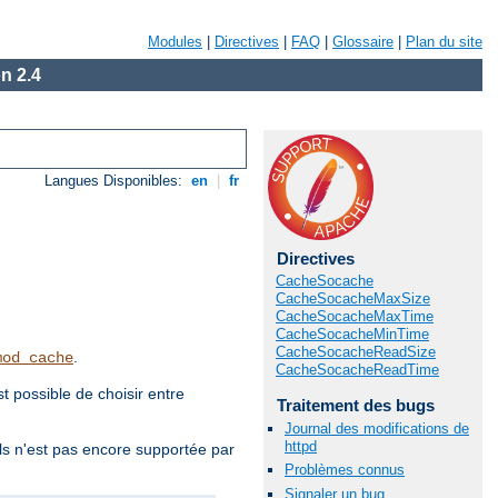
Modules
|
Directives
|
FAQ
|
Glossaire
|
Plan du site
n 2.4
Langues Disponibles:
en
|
fr
Directives
CacheSocache
CacheSocacheMaxSize
CacheSocacheMaxTime
CacheSocacheMinTime
CacheSocacheReadSize
.
mod_cache
CacheSocacheReadTime
 possible de choisir entre
Traitement des bugs
Journal des modifications de
httpd
ls n'est pas encore supportée par
Problèmes connus
Signaler un bug