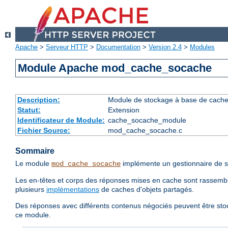
Apache
>
Serveur HTTP
>
Documentation
>
Version 2.4
>
Modules
Module Apache mod_cache_socache
Description:
Module de stockage à base de cache d
Statut:
Extension
Identificateur de Module:
cache_socache_module
Fichier Source:
mod_cache_socache.c
Sommaire
Le module
implémente un gestionnaire de s
mod_cache_socache
Les en-têtes et corps des réponses mises en cache sont rassemblé
plusieurs
implémentations
de caches d'objets partagés.
Des réponses avec différents contenus négociés peuvent être sto
ce module.