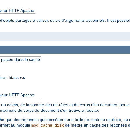
serveur HTTP Apache
'objets partagés à utiliser, suivie d'arguments optionnels. Il est possibl
e placée dans le cache
oire, .htaccess
serveur HTTP Apache
le, en octets, de la somme des en-têtes et du corps d'un document pouva
le maximale du corps du document s'en trouvera réduite.
e que des réponses qui possèdent une taille de contenu explicite, ou d
 permet au module
de mettre en cache des réponses don
mod_cache_disk