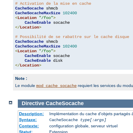
# Activation de la mise en cache
CacheSocache
CacheSocacheMaxSize
102400
<
Location
"/foo"
>
CacheEnable
</
Location
>
# Possibilité de se rabattre sur le cache disque
CacheSocache
CacheSocacheMaxSize
102400
<
Location
"/foo"
>
CacheEnable
 socache

CacheEnable
</
Location
>
Note :
Le module
requiert les services du mod
mod_cache_socache
Directive
CacheSocache
Description:
Implémentation du cache d'objets partagés à 
Syntaxe:
CacheSocache
type[:args]
Contexte:
configuration globale, serveur virtuel
Statut:
Extension