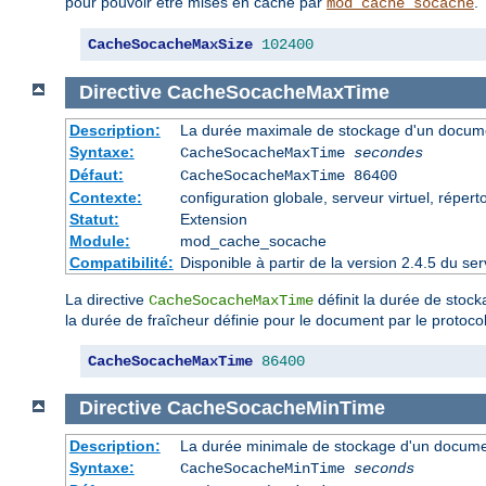
pour pouvoir être mises en cache par
.
mod_cache_socache
CacheSocacheMaxSize
102400
Directive
CacheSocacheMaxTime
Description:
La durée maximale de stockage d'un docume
Syntaxe:
CacheSocacheMaxTime
secondes
Défaut:
CacheSocacheMaxTime 86400
Contexte:
configuration globale, serveur virtuel, répert
Statut:
Extension
Module:
mod_cache_socache
Compatibilité:
Disponible à partir de la version 2.4.5 du 
La directive
définit la durée de stoc
CacheSocacheMaxTime
la durée de fraîcheur définie pour le document par le protoc
CacheSocacheMaxTime
86400
Directive
CacheSocacheMinTime
Description:
La durée minimale de stockage d'un docume
Syntaxe:
CacheSocacheMinTime
seconds