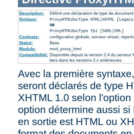
Description:
Définit une déclaration de type de docume
Syntaxe:
ProxyHTMLDocType HTML|XHTML [Legacy
OR
ProxyHTMLDocType
fpi
[SGML|XML]
Contexte:
configuration globale, serveur virtuel, réperto
Statut:
Base
Module:
mod_proxy_html
Compatibilité:
Disponible depuis la version 2.4 du serveu
tiers dans les versions 2.x antérieures.
Avec la première syntaxe
seront déclarés de type 
XHTML 1.0 selon l'option 
option détermine aussi si 
en sortie est HTML ou X
format des documents en