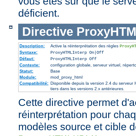
vous êtes sûr que le serve
déficient.
Directive
ProxyHTM
Description:
Active la réinterprétation des règles
ProxyH
Syntaxe:
ProxyHTMLInterp On|Off
Défaut:
ProxyHTMLInterp Off
Contexte:
configuration globale, serveur virtuel, réperto
Statut:
Base
Module:
mod_proxy_html
Compatibilité:
Disponible depuis la version 2.4 du serveu
tiers dans les versions 2.x antérieures.
Cette directive permet d'ac
réinterprétation pour cha
modèles source et cible de