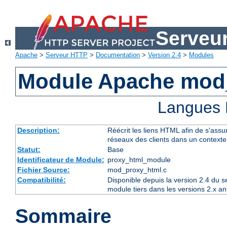
Serveu
Apache
>
Serveur HTTP
>
Documentation
>
Version 2.4
>
Modules
Module Apache mod
Langues 
Description:
Réécrit les liens HTML afin de s'assur
réseaux des clients dans un context
Statut:
Base
Identificateur de Module:
proxy_html_module
Fichier Source:
mod_proxy_html.c
Compatibilité:
Disponible depuis la version 2.4 du 
module tiers dans les versions 2.x an
Sommaire