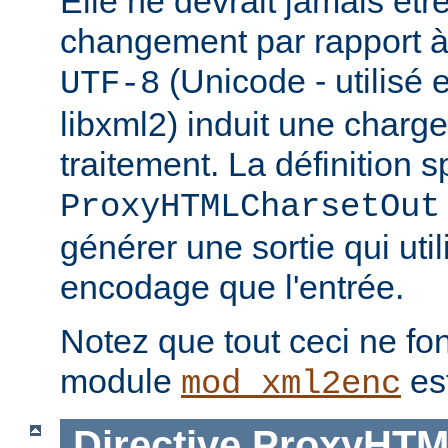
Elle ne devrait jamais être 
changement par rapport à 
(Unicode - utilisé 
UTF-8
libxml2) induit une charg
traitement. La définition s
ProxyHTMLCharsetOut
générer une sortie qui uti
encodage que l'entrée.
Notez que tout ceci ne fon
module
es
mod_xml2enc
Directive
ProxyHTM