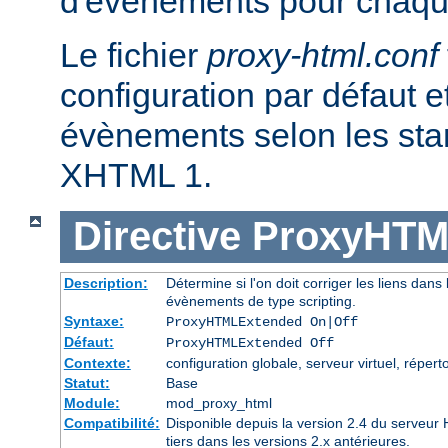
d'évènements pour chaqu
Le fichier
proxy-html.conf
configuration par défaut et
évènements selon les st
XHTML 1.
Directive
ProxyHTM
Description:
Détermine si l'on doit corriger les liens dans l
évènements de type scripting.
Syntaxe:
ProxyHTMLExtended On|Off
Défaut:
ProxyHTMLExtended Off
Contexte:
configuration globale, serveur virtuel, réperto
Statut:
Base
Module:
mod_proxy_html
Compatibilité:
Disponible depuis la version 2.4 du serveu
tiers dans les versions 2.x antérieures.