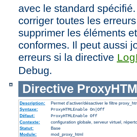
avec le standard spécifié.
corriger toutes les erreurs
supprimer les éléments et
conformes. Il peut aussi j
erreurs si la directive
Log
Debug.
Directive
ProxyHTM
Description:
Permet d'activer/désactiver le filtre proxy_ht
Syntaxe:
ProxyHTMLEnable On|Off
Défaut:
ProxyHTMLEnable Off
Contexte:
configuration globale, serveur virtuel, réperto
Statut:
Base
Module:
mod_proxy_html