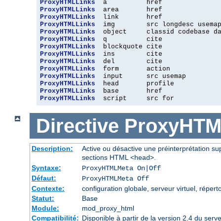
ProxyHTMLLinks
ProxyHTMLLinks
ProxyHTMLLinks
ProxyHTMLLinks
ProxyHTMLLinks
ProxyHTMLLinks
ProxyHTMLLinks
ProxyHTMLLinks
ProxyHTMLLinks
ProxyHTMLLinks
ProxyHTMLLinks
ProxyHTMLLinks
ProxyHTMLLinks
ProxyHTMLLinks
  script     src for
Directive
ProxyHTM
Description:
Active ou désactive une préinterprétation 
sections HTML
.
<head>
Syntaxe:
ProxyHTMLMeta On|Off
Défaut:
ProxyHTMLMeta Off
Contexte:
configuration globale, serveur virtuel, réperto
Statut:
Base
Module:
mod_proxy_html
Compatibilité:
Disponible à partir de la version 2.4 du se