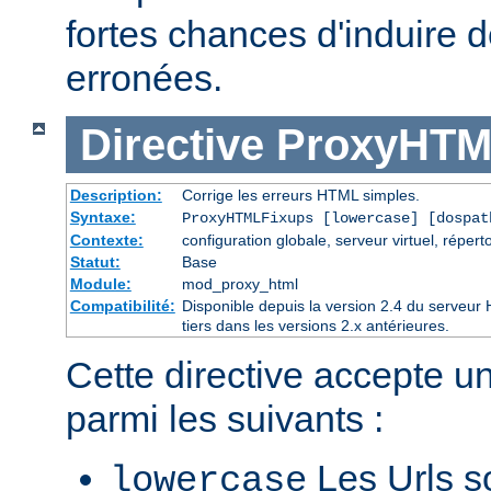
fortes chances d'induire
erronées.
Directive
ProxyHTM
Description:
Corrige les erreurs HTML simples.
Syntaxe:
ProxyHTMLFixups [lowercase] [dospat
Contexte:
configuration globale, serveur virtuel, réperto
Statut:
Base
Module:
mod_proxy_html
Compatibilité:
Disponible depuis la version 2.4 du serveu
tiers dans les versions 2.x antérieures.
Cette directive accepte u
parmi les suivants :
Les Urls so
lowercase