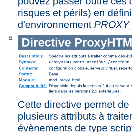
pouvez passer outre ces c
risques et périls) en défin
d'environnement
PROXY
Directive
ProxyHTM
Description:
Spécifie les attributs à traiter comme des é
Syntaxe:
ProxyHTMLEvents
attribut [attribut 
Contexte:
configuration globale, serveur virtuel, réperto
Statut:
Base
Module:
mod_proxy_html
Compatibilité:
Disponible depuis la version 2.4 du serveu
tiers dans les versions 2.x antérieures.
Cette directive permet de 
plusieurs attributs à trai
évènements de type script