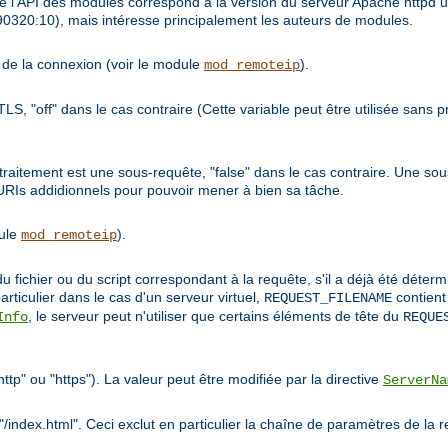
 l'API des modules correspond à la version du serveur Apache httpd ut
9990320:10), mais intéresse principalement les auteurs de modules.
te de la connexion (voir le module
).
mod_remoteip
/TLS, "off" dans le cas contraire (Cette variable peut être utilisée sans
de traitement est une sous-requête, "false" dans le cas contraire. Une 
 URIs addidionnels pour pouvoir mener à bien sa tâche.
dule
).
mod_remoteip
u fichier ou du script correspondant à la requête, s'il a déjà été déte
articulier dans le cas d'un serveur virtuel,
contient
REQUEST_FILENAME
, le serveur peut n'utiliser que certains éléments de tête du
Info
REQUE
ttp" ou "https"). La valeur peut être modifiée par la directive
ServerNa
/index.html". Ceci exclut en particulier la chaîne de paramètres de la 