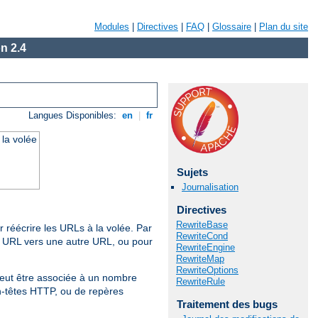
Modules
|
Directives
|
FAQ
|
Glossaire
|
Plan du site
n 2.4
Langues Disponibles:
en
|
fr
 la volée
Sujets
Journalisation
Directives
RewriteBase
 réécrire les URLs à la volée. Par
RewriteCond
e URL vers une autre URL, ou pour
RewriteEngine
RewriteMap
RewriteOptions
peut être associée à un nombre
RewriteRule
en-têtes HTTP, ou de repères
Traitement des bugs