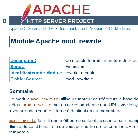
Apache
>
Serveur HTTP
>
Documentation
>
Version 2.4
>
Modules
Module Apache mod_rewrite
Description:
Ce module fournit un moteur de réécr
Statut:
Extension
Identificateur de Module:
rewrite_module
Fichier Source:
mod_rewrite.c
Sommaire
Le module
utilise un moteur de réécriture à base de
mod_rewrite
défaut,
met en correspondance une URL avec le systè
mod_rewrite
invoquer une requête interne à destination du mandataire.
fournit une méthode souple et puissante pour manip
mod_rewrite
illimité de conditions, afin de vous permettre de réécrire les URL
temporels.