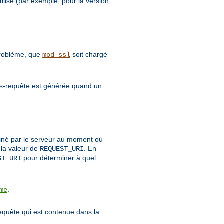
ilisé (par exemple, pour la version
 problème, que
soit chargé
mod_ssl
sous-requête est générée quand un
rminé par le serveur au moment où
 la valeur de
. En
REQUEST_URI
pour déterminer à quel
ST_URI
.
me
requête qui est contenue dans la