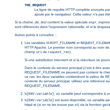
THE_REQUEST
La ligne de requête HTTP complète envoyée par 
ajouté par le navigateur. Cette valeur n'a pas ét
Si la
chaîne_de_test
contient la valeur spéciale
,
expres
expr
sont référencés dans l'expression rationnelle, et si le drapea
Autres points à connaître ::
Les variables
et
SCRIPT_FILENAME
REQUEST_FILENAM
HTTP Apache. Le premier nom correspond au nom de var
champ
de
).
uri
request_rec
Si une substitution intervient et si la réécriture se po
Dans le contexte du serveur principal (c'est à dire a
REQUEST_FILENAME ne peuvent pas contenir le chemin e
ce cas, les deux variables contiendront la valeur de R
contexte du serveur principal, utilisez une référence 
REQUEST_FILENAME.
, où
variable
peut correspondre à un
%{ENV:
variable
}
est aussi disponible, où
variable
peu
%{ENV:variable}
httpd et (si on ne les trouve pas ici) via la fonction
get