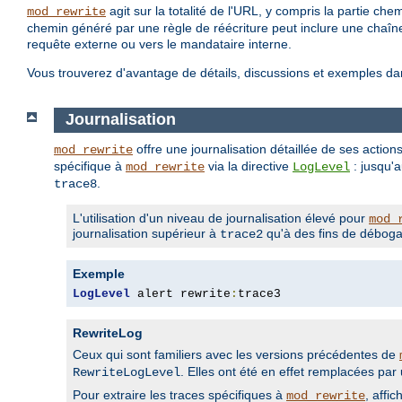
agit sur la totalité de l'URL, y compris la partie c
mod_rewrite
chemin généré par une règle de réécriture peut inclure une chaîn
requête externe ou vers le mandataire interne.
Vous trouverez d'avantage de détails, discussions et exemples da
Journalisation
offre une journalisation détaillée de ses action
mod_rewrite
spécifique à
via la directive
: jusqu'
mod_rewrite
LogLevel
.
trace8
L'utilisation d'un niveau de journalisation élevé pour
mod_
journalisation supérieur à
qu'à des fins de déboga
trace2
Exemple
LogLevel
 alert rewrite
:
trace3
RewriteLog
Ceux qui sont familiers avec les versions précédentes de
. Elles ont été en effet remplacées pa
RewriteLogLevel
Pour extraire les traces spécifiques à
, affic
mod_rewrite