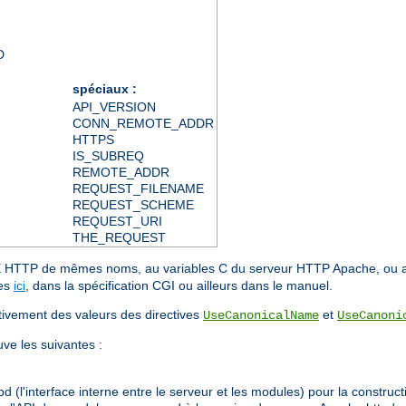
D
spéciaux :
API_VERSION
CONN_REMOTE_ADDR
HTTPS
IS_SUBREQ
REMOTE_ADDR
REQUEST_FILENAME
REQUEST_SCHEME
REQUEST_URI
THE_REQUEST
IME HTTP de mêmes noms, au variables C du serveur HTTP Apache, ou
ées
ici
, dans la spécification CGI ou ailleurs dans le manuel.
ment des valeurs des directives
et
UseCanonicalName
UseCanoni
uve les suivantes :
 (l'interface interne entre le serveur et les modules) pour la constructi