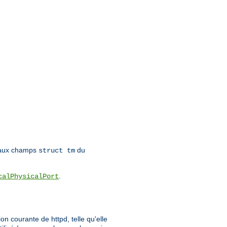
 aux champs
du
struct tm
.
calPhysicalPort
on courante de httpd, telle qu'elle