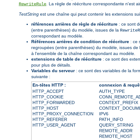
. La règle de réécriture correspondante n'est ai
RewriteRule
TestString
est une chaîne qui peut contenir les extensions sui
références arrières de règle de réécriture
: ce sont d
(entre parenthèses) du modèle, issues de la
RewriteR
correspondant au modèle.
Références arrières de condition de réécriture
: ce
regroupées (entre parenthèses) du modèle, issues de l
à l'ensemble de la chaîne correspondant au modèle.
extensions de table de réécriture
: ce sont des exte
pour plus de détails.
Variables du serveur
: ce sont des variables de la fo
suivante :
En-têtes HTTP :
connexion & requê
HTTP_ACCEPT
AUTH_TYPE
HTTP_COOKIE
CONN_REMOTE_A
HTTP_FORWARDED
CONTEXT_PREFIX
HTTP_HOST
CONTEXT_DOCUM
HTTP_PROXY_CONNECTION
IPV6
HTTP_REFERER
PATH_INFO
HTTP_USER_AGENT
QUERY_STRING
REMOTE_ADDR
REMOTE_HOST