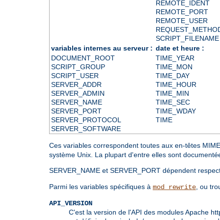
REMOTE_IDENT
REMOTE_PORT
REMOTE_USER
REQUEST_METHO
SCRIPT_FILENAME
variables internes au serveur :
date et heure :
DOCUMENT_ROOT
TIME_YEAR
SCRIPT_GROUP
TIME_MON
SCRIPT_USER
TIME_DAY
SERVER_ADDR
TIME_HOUR
SERVER_ADMIN
TIME_MIN
SERVER_NAME
TIME_SEC
SERVER_PORT
TIME_WDAY
SERVER_PROTOCOL
TIME
SERVER_SOFTWARE
Ces variables correspondent toutes aux en-têtes M
système Unix. La plupart d'entre elles sont document
SERVER_NAME et SERVER_PORT dépendent respective
Parmi les variables spécifiques à
, ou tro
mod_rewrite
API_VERSION
C'est la version de l'API des modules Apache httpd