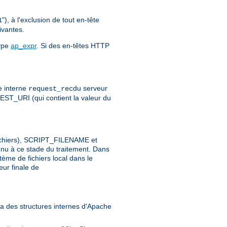
"), à l'exclusion de tout en-tête
1
ivantes.
type
ap_expr
. Si des en-têtes HTTP
e interne
du serveur
request_rec
ST_URI (qui contient la valeur du
 fichiers), SCRIPT_FILENAME et
nu à ce stade du traitement. Dans
ème de fichiers local dans le
eur finale de
ia des structures internes d'Apache