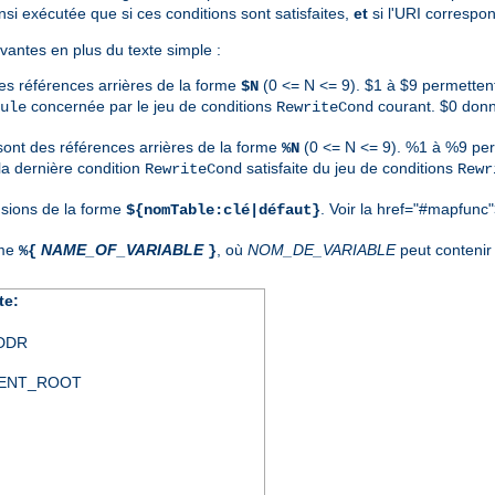
nsi exécutée que si ces conditions sont satisfaites,
et
si l'URI correspon
vantes en plus du texte simple :
es références arrières de la forme
(0 <= N <= 9). $1 à $9 permetten
$N
concernée par le jeu de conditions
courant. $0 donn
ule
RewriteCond
 sont des références arrières de la forme
(0 <= N <= 9). %1 à %9 per
%N
a dernière condition
satisfaite du jeu de conditions
RewriteCond
Rewr
nsions de la forme
. Voir la
href="#mapfunc"
${nomTable:clé|défaut}
rme
NAME_OF_VARIABLE
, où
NOM_DE_VARIABLE
peut contenir 
%{
}
te:
DDR
ENT_ROOT