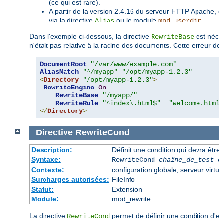
(ce qui est rare).
A partir de la version 2.4.16 du serveur HTTP Apache, 
via la directive
ou le module
.
Alias
mod_userdir
Dans l'exemple ci-dessous, la directive
est néc
RewriteBase
n'était pas relative à la racine des documents. Cette erreur d
DocumentRoot
"/var/www/example.com"
AliasMatch
"^/myapp"
"/opt/myapp-1.2.3"
<
Directory
"/opt/myapp-1.2.3"
>
RewriteEngine
On
RewriteBase
"/myapp/"
RewriteRule
"^index\.html$"
"welcome.htm
</
Directory
>
Directive
RewriteCond
Description:
Définit une condition qui devra être
Syntaxe:
RewriteCond
chaîne_de_test
Contexte:
configuration globale, serveur virtu
Surcharges autorisées:
FileInfo
Statut:
Extension
Module:
mod_rewrite
La directive
permet de définir une condition d'
RewriteCond