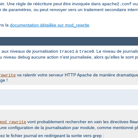
hemin. Une règle de réécriture peut être invoquée dans
ou 
apache2.conf
e de paramètres, ou peut renvoyer vers un traitement secondaire intern
ns la
documentation détaillée sur mod_rewrite
.
s aux niveaux de journalisation
à
. Le niveau de journali
trace1
trace8
au niveau
aucune action n'est journalisée, alors qu'elles le sont
debug
va ralentir votre serveur HTTP Apache de manière dramatique !
rewrite
ge !
vont probablement rechercher en vain les directives
mod_rewrite
Rew
r une configuration de la journalisation par module, comme mentionné pl
hez le fichier journal en redirigeant la sortie vers grep :