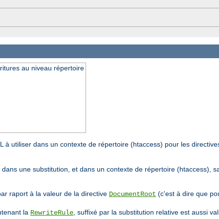
ritures au niveau répertoire
L à utiliser dans un contexte de répertoire (htaccess) pour les directiv
if dans une substitution, et dans un contexte de répertoire (htaccess), 
par raport à la valeur de la directive
(c'est à dire que pou
DocumentRoot
ntenant la
, suffixé par la substitution relative est aussi v
RewriteRule