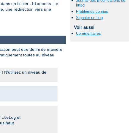
Journal des modifications de
dans un fichier
. Le
.htaccess
httpd
e, une redirection vers une
Problèmes connus
Signaler un bug
Voir aussi
Commentaires
sation peut être défini de manière
 pratiquement toutes au niveau
 N'utilisez un niveau de
et
riteLog
us haut.