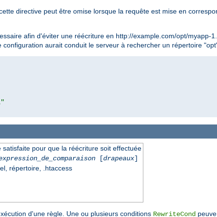
cette directive peut être omise lorsque la requête est mise en corresp
essaire afin d'éviter une réécriture en http://example.com/opt/myapp-1
e configuration aurait conduit le serveur à rechercher un répertoire "op
l"
 satisfaite pour que la réécriture soit effectuée
expression_de_comparaison
[
drapeaux
]
el, répertoire, .htaccess
exécution d'une règle. Une ou plusieurs conditions
peuven
RewriteCond