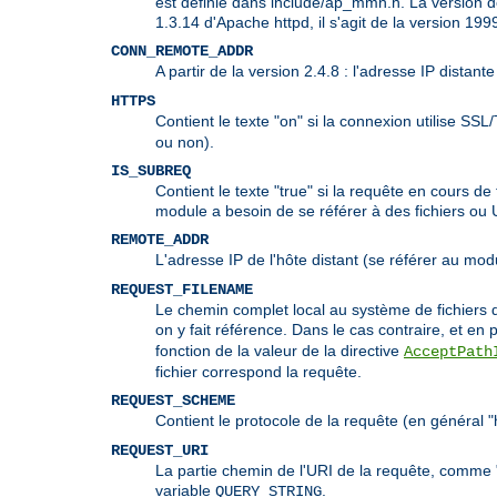
est définie dans include/ap_mmn.h. La version de
1.3.14 d'Apache httpd, il s'agit de la version 1
CONN_REMOTE_ADDR
A partir de la version 2.4.8 : l'adresse IP distan
HTTPS
Contient le texte "on" si la connexion utilise SSL
ou non).
IS_SUBREQ
Contient le texte "true" si la requête en cours 
module a besoin de se référer à des fichiers ou
REMOTE_ADDR
L'adresse IP de l'hôte distant (se référer au mo
REQUEST_FILENAME
Le chemin complet local au système de fichiers d
on y fait référence. Dans le cas contraire, et en p
fonction de la valeur de la directive
AcceptPath
fichier correspond la requête.
REQUEST_SCHEME
Contient le protocole de la requête (en général "h
REQUEST_URI
La partie chemin de l'URI de la requête, comme "
variable
.
QUERY_STRING