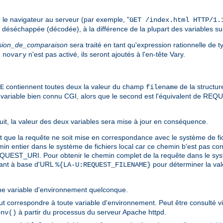
le navigateur au serveur (par exemple, "
GET /index.html HTTP/1.
é déséchappée (décodée), à la différence de la plupart des variables su
sion_de_comparaison
sera traité en tant qu'expression rationnelle de 
u
n'est pas activé, ils seront ajoutés à l'en-tête Vary.
novary
contiennent toutes deux la valeur du champ
de la structur
E
filename
iable bien connu CGI, alors que le second est l'équivalent de REQUE
ursuit, la valeur des deux variables sera mise à jour en conséquence.
vant que la requête ne soit mise en correspondance avec le système de
ntier dans le système de fichiers local car ce chemin b'est pas con
EQUEST_URI. Pour obtenir le chemin complet de la requête dans le syst
avant à base d'URL
pour déterminer la val
%{LA-U:REQUEST_FILENAME}
e variable d'environnement quelconque.
t correspondre à toute variable d'environnement. Peut être consulté v
à partir du processus du serveur Apache httpd.
env()