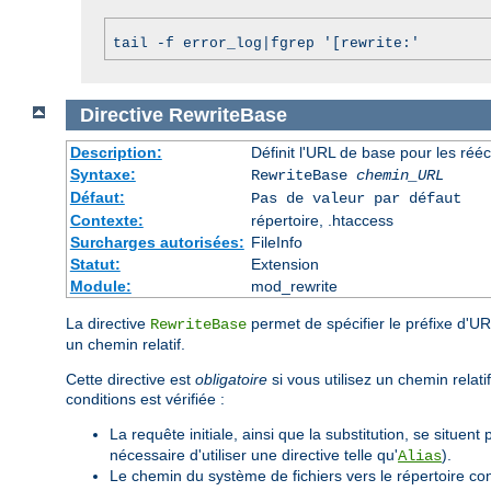
tail -f error_log|fgrep '[rewrite:'
Directive
RewriteBase
Description:
Définit l'URL de base pour les rééc
Syntaxe:
RewriteBase
chemin_URL
Défaut:
Pas de valeur par défaut
Contexte:
répertoire, .htaccess
Surcharges autorisées:
FileInfo
Statut:
Extension
Module:
mod_rewrite
La directive
permet de spécifier le préfixe d'UR
RewriteBase
un chemin relatif.
Cette directive est
obligatoire
si vous utilisez un chemin relat
conditions est vérifiée :
La requête initiale, ainsi que la substitution, se situent 
nécessaire d'utiliser une directive telle qu'
).
Alias
Le chemin du système de fichiers vers le répertoire co