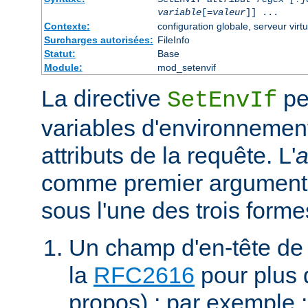
variable
[=
valeur
]] ...
Contexte:
configuration globale, serveur virtu
Surcharges autorisées:
FileInfo
Statut:
Base
Module:
mod_setenvif
La directive
pe
SetEnvIf
variables d'environnement
attributs de la requête. L'
a
comme premier argument 
sous l'une des trois forme
Un champ d'en-tête de
la
RFC2616
pour plus d
propos) ; par exemple 