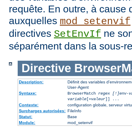
requête. En outre, à cause 
auxquelles
mod_setenvif
directives
ne son
SetEnvIf
séparément dans la sous-re
Directive
BrowserM
Description:
Définit des variables d'environne
User-Agent
Syntaxe:
BrowserMatch
regex [!]env-v
variable
[=
valeur
]] ...
Contexte:
configuration globale, serveur virtu
Surcharges autorisées:
FileInfo
Statut:
Base
Module:
mod_setenvif