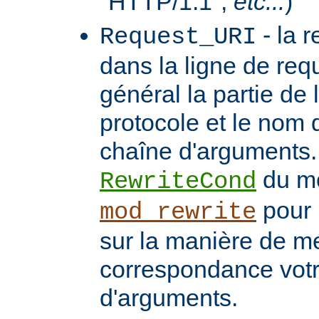
"HTTP/1.1",
etc...
)
- la 
Request_URI
dans la ligne de req
général la partie de 
protocole et le nom 
chaîne d'arguments. 
du m
RewriteCond
pour 
mod_rewrite
sur la manière de me
correspondance vot
d'arguments.