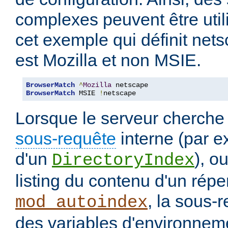
complexes peuvent être uti
cet exemple qui définit nets
est Mozilla et non MSIE.
BrowserMatch
^
Mozilla
BrowserMatch
 MSIE 
!
netscape
Lorsque le serveur cherche
sous-requête
interne (par e
d'un
), o
DirectoryIndex
listing du contenu d'un répe
, la sous-
mod_autoindex
des variables d'environneme