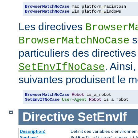
BrowserMatchNoCase
 mac platform
=
BrowserMatchNoCase
 win platform
=
windows
Les directives
BrowserM
s
BrowserMatchNoCase
particuliers des directive
. Ainsi
SetEnvIfNoCase
suivantes produisent le m
BrowserMatchNoCase
Robot
SetEnvIfNoCase
User-Agent
Robot
 is_a_robot
Directive
SetEnvIf
Description:
Définit des variables d'environneme
Syntaxe:
SetEnvIf
attribut regex [!]