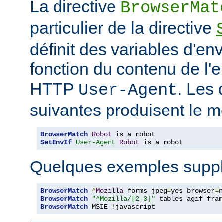
La directive
BrowserMat
particulier de la directive
définit des variables d'e
fonction du contenu de l'
HTTP
. Les 
User-Agent
suivantes produisent le m
BrowserMatch
Robot
SetEnvIf
User-Agent
Robot
 is_a_robot
Quelques exemples suppl
BrowserMatch
^
Mozilla
 forms jpeg
=
yes browser
=
BrowserMatch
"^Mozilla/[2-3]"
BrowserMatch
 MSIE 
!
javascript