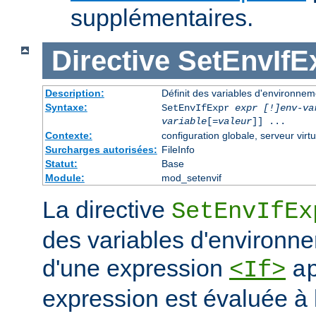
supplémentaires.
Directive
SetEnvIfE
Description:
Définit des variables d'environne
Syntaxe:
SetEnvIfExpr
expr [!]env-va
variable
[=
valeur
]] ...
Contexte:
configuration globale, serveur virtu
Surcharges autorisées:
FileInfo
Statut:
Base
Module:
mod_setenvif
La directive
SetEnvIfEx
des variables d'environne
d'une expression
<If>
a
expression est évaluée à l'