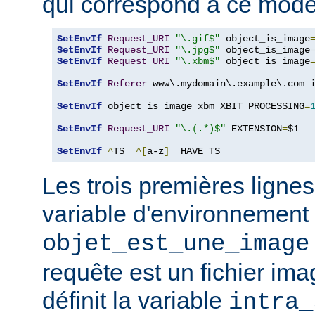
qui correspond à ce modè
SetEnvIf
Request_URI
"\.gif$"
 object_is_image
SetEnvIf
Request_URI
"\.jpg$"
 object_is_image
SetEnvIf
Request_URI
"\.xbm$"
 object_is_image
SetEnvIf
Referer
 www\.mydomain\.example\.com i
SetEnvIf
 object_is_image xbm XBIT_PROCESSING
=
SetEnvIf
Request_URI
"\.(.*)$"
 EXTENSION
=
$1

SetEnvIf
^
TS  
^[
a-z
]
  HAVE_TS
Les trois premières lignes
variable d'environnement
objet_est_une_image
requête est un fichier ima
définit la variable
intra_