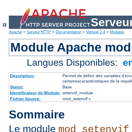
Serveu
Apache
>
Serveur HTTP
>
Documentation
>
Version 2.4
>
Modules
Module Apache mod_
Langues Disponibles:
e
Description:
Permet de définir des variables d'en
certainescaractéristiques de la requê
Statut:
Base
Identificateur de Module:
setenvif_module
Fichier Source:
mod_setenvif.c
Sommaire
Le module
mod_setenvif