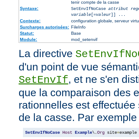
tenir compte de la casse
Syntaxe:
SetEnvIfNoCase
attribut reg
variable
[=
valeur
]] ...
Contexte:
configuration globale, serveur virtu
Surcharges autorisées:
FileInfo
Statut:
Base
Module:
mod_setenvif
La directive
SetEnvIfNo
d'un point de vue sémanti
, et ne s'en dis
SetEnvIf
que la comparaison des 
rationnelles est effectuée
de la casse. Par exemple 
SetEnvIfNoCase
Host
Example
\.
Org
 site
=
example