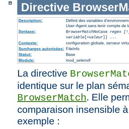
Directive
BrowserM
Description:
Définit des variables d'environne
User-Agent sans tenir compte de l
Syntaxe:
BrowserMatchNoCase
regex [!
variable
[=
valeur
]] ...
Contexte:
configuration globale, serveur virtu
Surcharges autorisées:
FileInfo
Statut:
Base
Module:
mod_setenvif
La directive
BrowserMat
identique sur le plan séma
. Elle pe
BrowserMatch
comparaison insensible à
exemple :